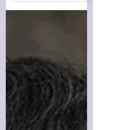
sanatçılarından biri olan Emir Can
İğrek, “Bir Karanfil” ile yakaladığı büyük
başarının ardından yeni şarkısı...