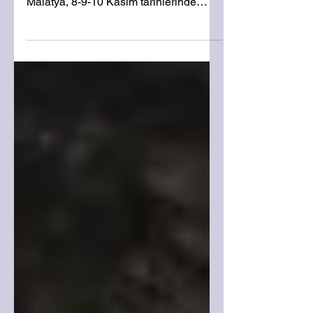
müzikseverlerle buluşturan O’fest
Malatya, 8-9-10 Kasım tarihlerinde
yapılacak. Milyon Yapım...