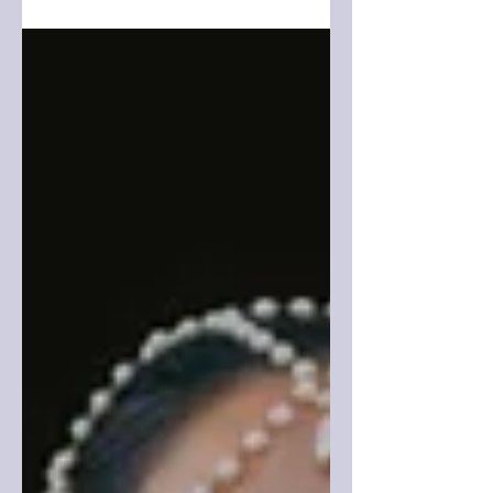
Remixes" albümü dinleyicilerle
buluştu....