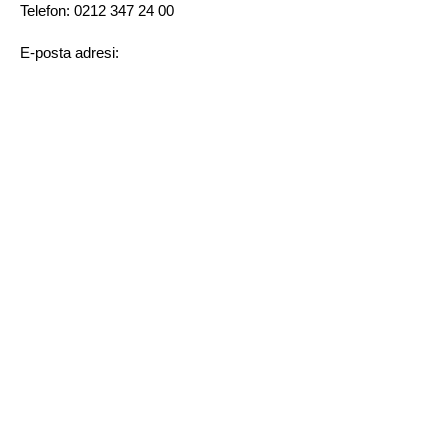
Telefon:
0212 347 24 00
E-posta adresi:
info@milyonyapim.com
İZLEYİCİ TEMSİLCİSİ:
Adı Soyadı:
Necmi Umut Sertler
Posta Adresi:
Barbaros Bulvarı Ertuğrul Sitesi No: 133/7
Balmumcu Beşiktaş / İstanbul
Telefon:
0212 347 24 00
E-posta adresi:
haber@milyontv.com
info@milyonyapim.com