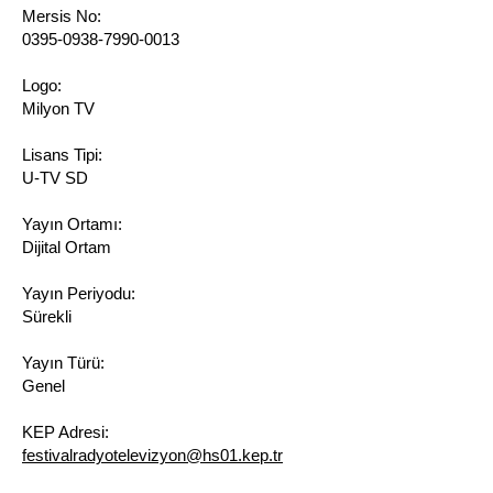
Mersis No:
0395-0938-7990-0013
Logo:
Milyon TV
Lisans Tipi:
U-TV SD
Yayın Ortamı:
Dijital Ortam
Yayın Periyodu:
Sürekli
Yayın Türü:
Genel
KEP Adresi:
festivalradyotelevizyon@hs01.kep.tr