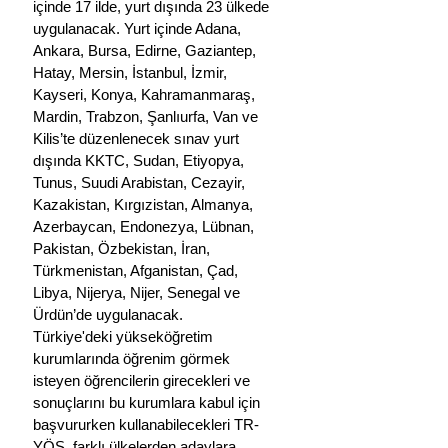
içinde 17 ilde, yurt dışında 23 ülkede 
uygulanacak. Yurt içinde Adana, 
Ankara, Bursa, Edirne, Gaziantep, 
Hatay, Mersin, İstanbul, İzmir, 
Kayseri, Konya, Kahramanmaraş, 
Mardin, Trabzon, Şanlıurfa, Van ve 
Kilis’te düzenlenecek sınav yurt 
dışında KKTC, Sudan, Etiyopya, 
Tunus, Suudi Arabistan, Cezayir, 
Kazakistan, Kırgızistan, Almanya, 
Azerbaycan, Endonezya, Lübnan, 
Pakistan, Özbekistan, İran, 
Türkmenistan, Afganistan, Çad, 
Libya, Nijerya, Nijer, Senegal ve 
Ürdün’de uygulanacak.
Türkiye'deki yükseköğretim 
kurumlarında öğrenim görmek 
isteyen öğrencilerin girecekleri ve 
sonuçlarını bu kurumlara kabul için 
başvururken kullanabilecekleri TR-
YÖS, farklı ülkelerden adaylara 