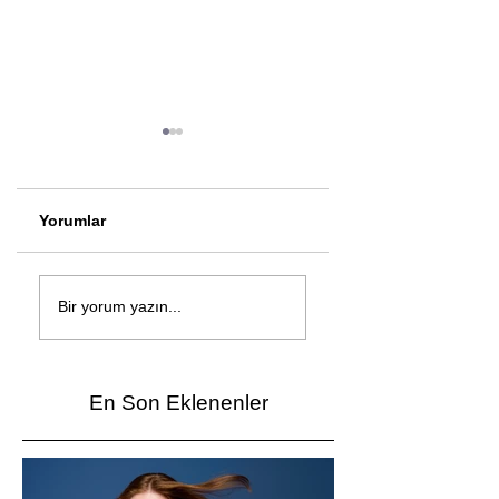
Yorumlar
Çağan Şengül'den
Genç mucitler Fua
yeni şarkı: Bir Ev
İzmir’de yarıştı
Bir yorum yazın...
Vardı
En Son Eklenenler