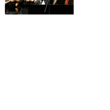
İDSO DenizBank
Konserleri’nde Bringuier
kardeşler aynı sahnede
buluştu