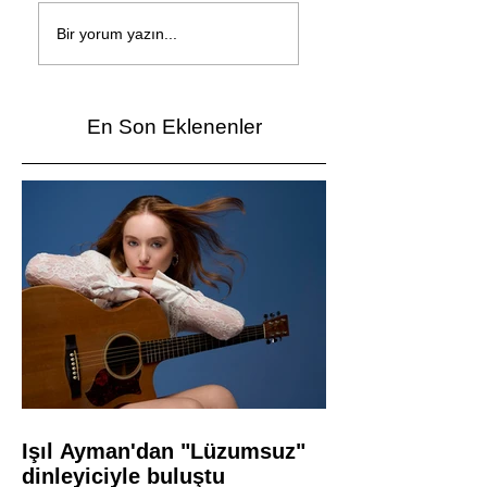
Çağan Şengül'den
Genç mucitler Fua
yeni şarkı: Bir Ev
İzmir’de yarıştı
Bir yorum yazın...
Vardı
En Son Eklenenler
Işıl Ayman'dan "Lüzumsuz"
dinleyiciyle buluştu