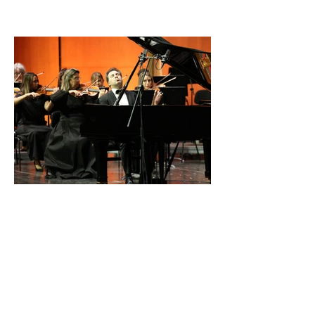
İDSO DenizBank
Konserleri’nde Bringuier
kardeşler aynı sahnede
buluştu