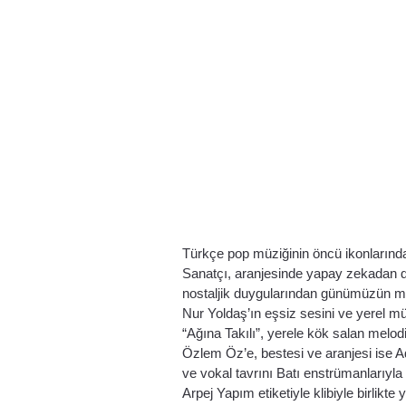
Türkçe pop müziğinin öncü ikonlarından
Sanatçı, aranjesinde yapay zekadan dest
nostaljik duygularından günümüzün müz
Nur Yoldaş’ın eşsiz sesini ve yerel müz
“Ağına Takılı”, yerele kök salan melodi
Özlem Öz’e, bestesi ve aranjesi ise Ad
ve vokal tavrını Batı enstrümanlarıy
Arpej Yapım etiketiyle klibiyle birlik