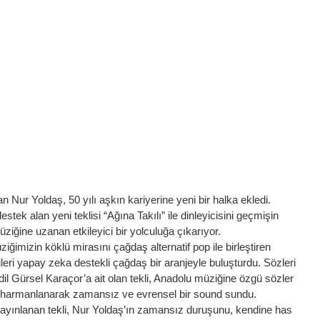
 Nur Yoldaş, 50 yılı aşkın kariyerine yeni bir halka ekledi.
ek alan yeni teklisi “Ağına Takılı” ile dinleyicisini geçmişin 
iğine uzanan etkileyici bir yolculuğa çıkarıyor.
iğimizin köklü mirasını çağdaş alternatif pop ile birleştiren 
leri yapay zeka destekli çağdaş bir aranjeyle buluşturdu. Sözleri 
il Gürsel Karaçor’a ait olan tekli, Anadolu müziğine özgü sözler 
la harmanlanarak zamansız ve evrensel bir sound sundu.
te yayınlanan tekli, Nur Yoldaş’ın zamansız duruşunu, kendine has 