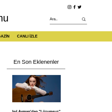
mu
AZİN
CANLI İZLE
En Son Eklenenler
Işıl Ayman'dan "Lüzumsuz"