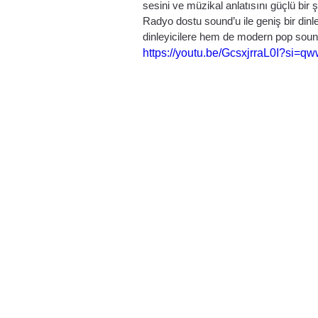
sesini ve müzikal anlatısını güçlü bir ş
Radyo dostu sound’u ile geniş bir dinle
dinleyicilere hem de modern pop soun
https://youtu.be/GcsxjrraL0I?si