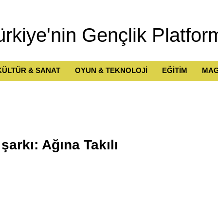
ürkiye'nin Gençlik Platfor
KÜLTÜR & SANAT
OYUN & TEKNOLOJİ
EĞİTİM
MAG
şarkı: Ağına Takılı