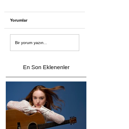
Yorumlar
Çağan Şengül'den
Genç mucitler Fua
yeni şarkı: Bir Ev
İzmir’de yarıştı
Bir yorum yazın...
Vardı
En Son Eklenenler