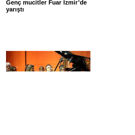
Genç mucitler Fuar İzmir’de
yarıştı
İDSO DenizBank
Konserleri’nde Bringuier