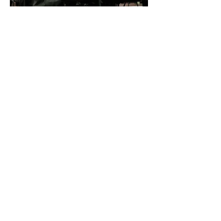
İDSO DenizBank
Konserleri’nde Bringuier
kardeşler aynı sahnede
buluştu