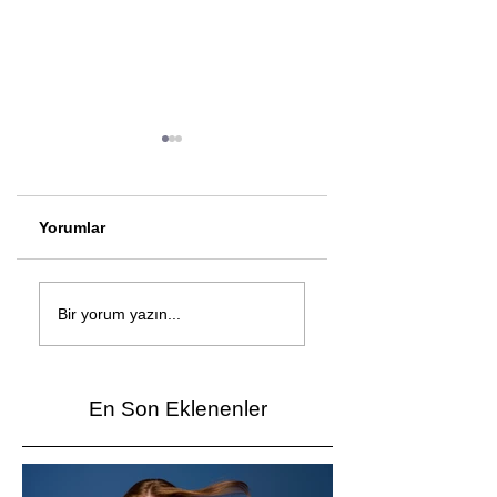
Yorumlar
Çağan Şengül'den
Genç mucitler Fua
yeni şarkı: Bir Ev
İzmir’de yarıştı
Bir yorum yazın...
Vardı
En Son Eklenenler