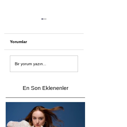
Yorumlar
Çağan Şengül'den
Genç mucitler Fua
yeni şarkı: Bir Ev
İzmir’de yarıştı
Bir yorum yazın...
Vardı
En Son Eklenenler