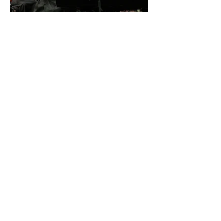
İDSO DenizBank
Konserleri’nde Bringuier
kardeşler aynı sahnede
buluştu