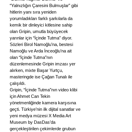
“Yalnızlığın Çaresini Bulmuşlar” gibi 
hitlerin yanı sıra yeniden 
yorumladıkları farklı şarkılarla da 
kemik bir dinleyici kitlesine sahip 
olan Gripin, umutla büyüyecek 
yarınlar için “İçinde Tutma” diyor.
Sözleri Birol Namoğlu’na, bestesi 
Namoğlu ve Arda İnceoğlu’na ait 
olan “İçinde Tutma”nın 
düzenlemesinde Gripin imzası yer 
alırken, mixte Başar Yurtçu, 
masteringde ise Çağan Tunalı ile 
çalışıldı.
Gripin, “İçinde Tutma”nın video klibi 
için Ahmet Can Tekin 
yönetmenliğinde kamera karşısına 
geçti. Türkiye’nin ilk dijital sanatlar ve 
yeni medya müzesi X Media Art 
Museum by DasDas’da 
gerçekleştirilen çekimlerde grubun 