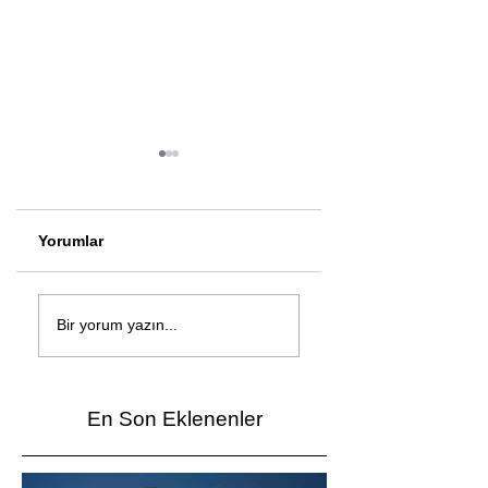
Yorumlar
Çağan Şengül'den
Genç mucitler Fua
yeni şarkı: Bir Ev
İzmir’de yarıştı
Bir yorum yazın...
Vardı
En Son Eklenenler