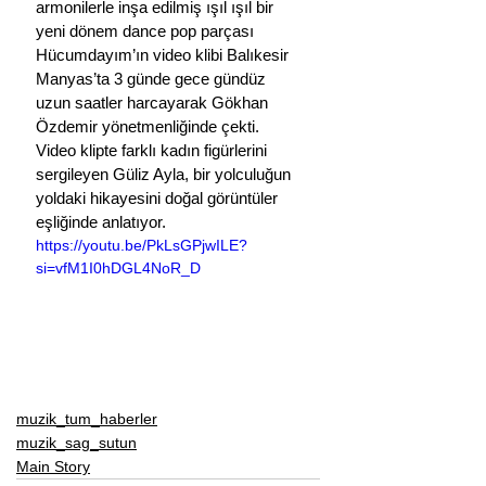
armonilerle inşa edilmiş ışıl ışıl bir 
yeni dönem dance pop parçası 
Hücumdayım’ın video klibi Balıkesir 
Manyas’ta 3 günde gece gündüz 
uzun saatler harcayarak Gökhan 
Özdemir yönetmenliğinde çekti. 
Video klipte farklı kadın figürlerini 
sergileyen Güliz Ayla, bir yolculuğun 
yoldaki hikayesini doğal görüntüler 
eşliğinde anlatıyor.
https://youtu.be/PkLsGPjwILE?
si=vfM1I0hDGL4NoR_D
muzik_tum_haberler
muzik_sag_sutun
Main Story