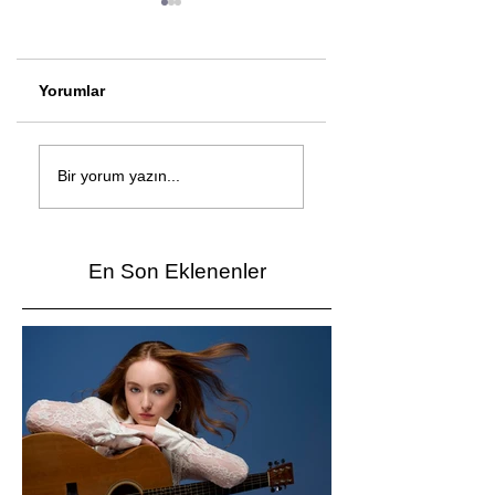
Yorumlar
Çağan Şengül'den
Genç mucitler Fua
yeni şarkı: Bir Ev
İzmir’de yarıştı
Bir yorum yazın...
Vardı
En Son Eklenenler