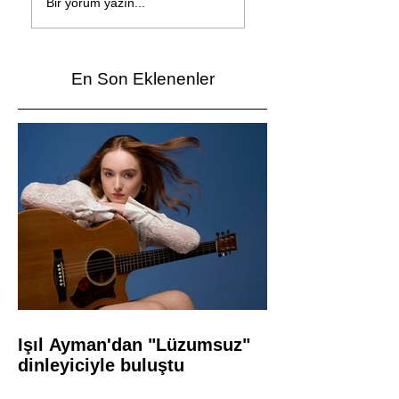
yeni şarkı: Bir Ev
İzmir’de yarıştı
Bir yorum yazın...
Vardı
En Son Eklenenler
Işıl Ayman'dan "Lüzumsuz"
dinleyiciyle buluştu