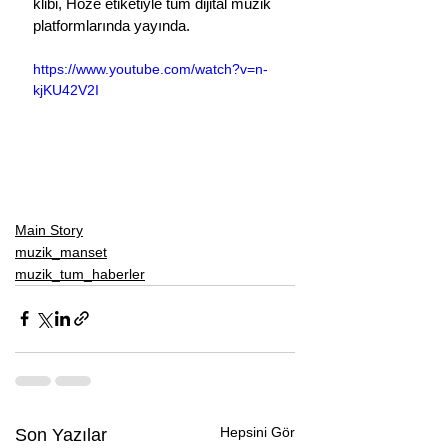
klibi, Hoze etiketiyle tüm dijital müzik 
platformlarında yayında.
https://www.youtube.com/watch?v=n-
kjKU42V2I
Main Story
muzik_manset
muzik_tum_haberler
Hepsini Gör
Son Yazılar