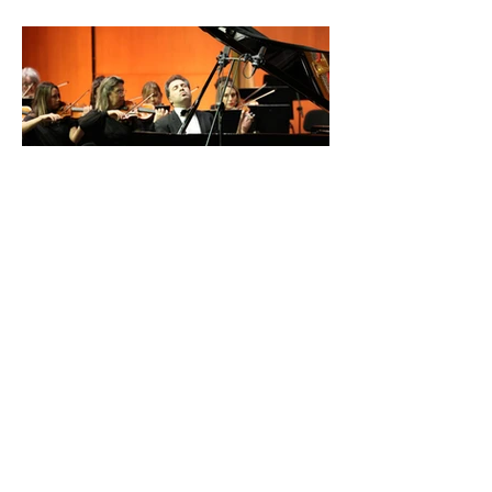
İDSO DenizBank
Konserleri’nde Bringuier
kardeşler aynı sahnede
buluştu