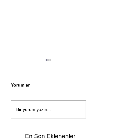
Yorumlar
Çağan Şengül'den
Genç mucitler Fua
yeni şarkı: Bir Ev
İzmir’de yarıştı
Bir yorum yazın...
Vardı
En Son Eklenenler