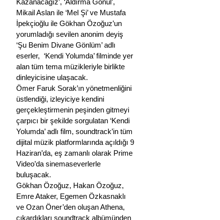
Kazanacağız’, ‘Aldırma Gönül’, 
Mikail Aslan ile ‘Mel Şi’ ve Mustafa 
İpekçioğlu ile Gökhan Özoğuz’un 
yorumladığı sevilen anonim deyiş 
‘Şu Benim Divane Gönlüm’ adlı 
eserler,  ‘Kendi Yolumda’ filminde yer 
alan tüm tema müzikleriyle birlikte 
dinleyicisine ulaşacak.
Ömer Faruk Sorak’ın yönetmenliğini 
üstlendiği, izleyiciye kendini 
gerçekleştirmenin peşinden gitmeyi 
çarpıcı bir şekilde sorgulatan ‘Kendi 
Yolumda’ adlı film, soundtrack’in tüm 
dijital müzik platformlarında açıldığı 9 
Haziran’da, eş zamanlı olarak Prime 
Video’da sinemaseverlerle 
buluşacak.
Gökhan Özoğuz, Hakan Özoğuz, 
Emre Ataker, Egemen Özkasnaklı 
ve Ozan Öner’den oluşan Athena, 
çıkardıkları soundtrack albümünden 