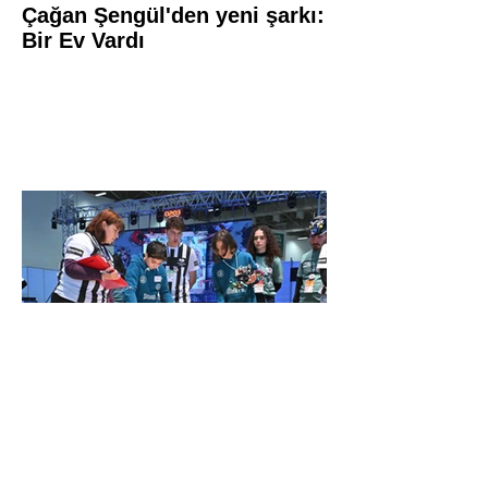
Çağan Şengül'den yeni şarkı:
Bir Ev Vardı
Genç mucitler Fuar İzmir’de
yarıştı