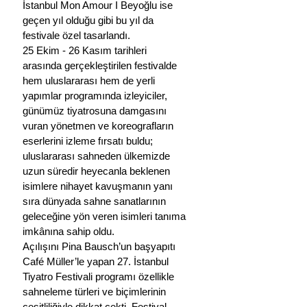
İstanbul Mon Amour I Beyoğlu ise 
geçen yıl olduğu gibi bu yıl da 
festivale özel tasarlandı.
25 Ekim - 26 Kasım tarihleri 
arasında gerçekleştirilen festivalde 
hem uluslararası hem de yerli 
yapımlar programında izleyiciler, 
günümüz tiyatrosuna damgasını 
vuran yönetmen ve koreografların 
eserlerini izleme fırsatı buldu; 
uluslararası sahneden ülkemizde 
uzun süredir heyecanla beklenen 
isimlere nihayet kavuşmanın yanı 
sıra dünyada sahne sanatlarının 
geleceğine yön veren isimleri tanıma 
imkânına sahip oldu.
Açılışını Pina Bausch’un başyapıtı 
Café Müller’le yapan 27. İstanbul 
Tiyatro Festivali programı özellikle 
sahneleme türleri ve biçimlerinin 
çeşitliliğiyle dikkat çekti. Festival, 