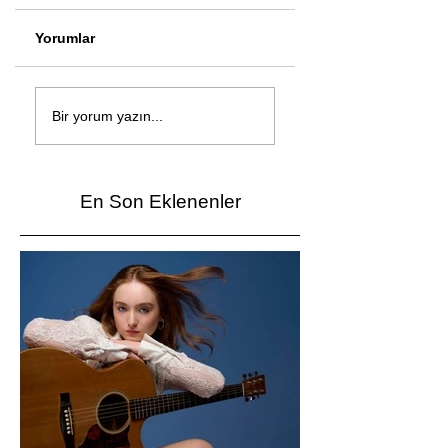
Yorumlar
Çağan Şengül'den
Genç mucitler Fua
yeni şarkı: Bir Ev
İzmir’de yarıştı
Bir yorum yazın...
Vardı
En Son Eklenenler