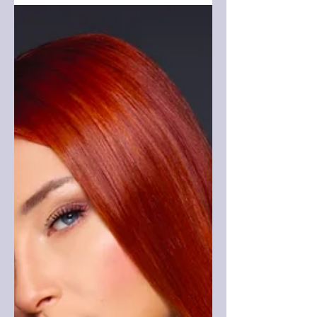
bir sound'la buluşturan yeni single
"Kemik" ile sevenlerinin karşısına çıktı.
Söz ve müziği Serdar Ortaç imzası
taşıyan parça, duygusal yarayı,
ilişkilerdeki tükenişi, özlemi, bitmeyen
kavganın içindeki sevdayı, dinamik ve
keyifli bir ritmin üzerine işleyerek
anlatıyor. Şarkının düzenlemesi de,
sayısız hite imza atan aranjör Suat
Aydoğan tarafından yapıldı. Klibin
yönetmen koltuğunda ise, Candar K