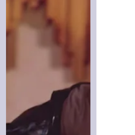
Emre Karayel’in rap performansıyla
çağdaş bir balada dönüşüyor. Etkileyici
anlatısını Arya Aryay ve Şule Aryay’ın
sözleriyle temellendiren şarkın