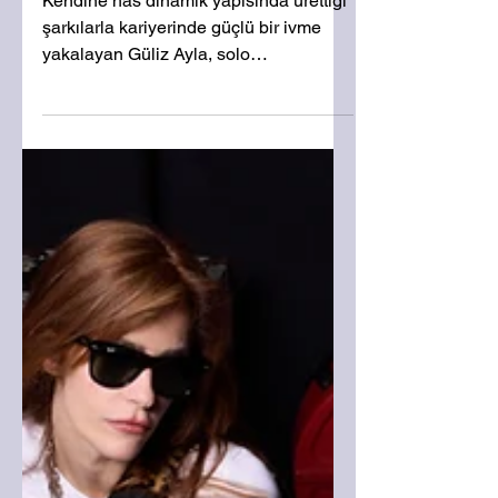
14 Şub 2025
1 dakikada okunur
Güliz Ayla “Sur” ile aşkı
kucaklıyor
Kendine has dinamik yapısında ürettiği
şarkılarla kariyerinde güçlü bir ivme
yakalayan Güliz Ayla, solo
yolculuğunda hiç ara vermeden...