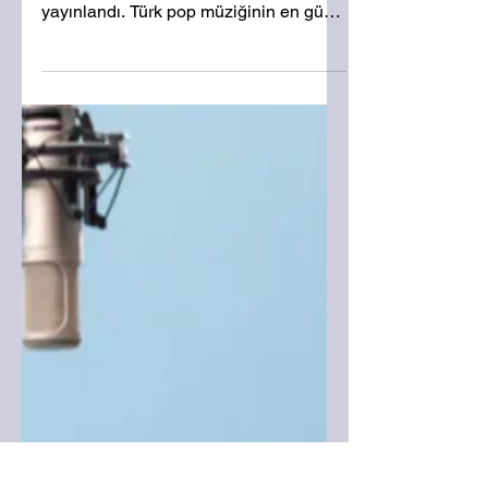
20 Ara 2024
1 dakikada okunur
Sıla’dan yeni yıl sürprizi:
Hep Olsun Aşk
Sıla’nın yeni şarkısı ’’Hep Olsun Aşk’’
klibi ile birlikte tüm dijital platformlarda
yayınlandı. Türk pop müziğinin en güçlü
ve üretken...