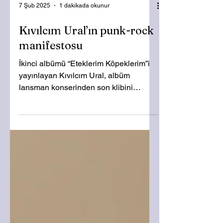
7 Şub 2025
1 dakikada okunur
Kıvılcım Ural’ın punk-rock
manifestosu
İkinci albümü “Eteklerim Köpeklerim”i
yayınlayan Kıvılcım Ural, albüm
lansman konserinden son klibini
yayınladı. Albümle aynı adı taşıyan...