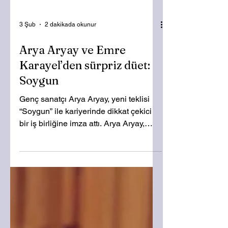
3 Şub
2 dakikada okunur
Arya Aryay ve Emre
Karayel’den sürpriz düet:
Soygun
Genç sanatçı Arya Aryay, yeni teklisi
“Soygun” ile kariyerinde dikkat çekici
bir iş birliğine imza attı. Arya Aryay,
ünlü oyuncu Emre Karayel’in rap
lirikleriyle eşlik ettiği "Soygun” ile
dinleyicileri içsel bir yolculuğa davet
ediyor. Arya Aryay’ın duygusal
vokallerinin, elektronik beat’ler ve
sinematik seslerle buluştuğu “Soygun”,