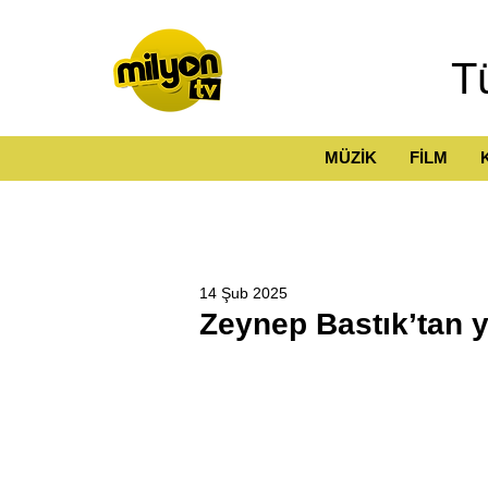
T
MÜZİK
FİLM
14 Şub 2025
Zeynep Bastık’tan y