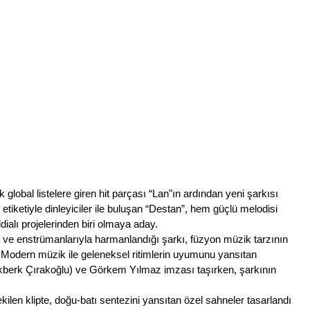
 global listelere giren hit parçası “Lan"ın ardından yeni şarkısı 
tiketiyle dinleyiciler ile buluşan “Destan”, hem güçlü melodisi 
ddialı projelerinden biri olmaya aday.
i ve enstrümanlarıyla harmanlandığı şarkı, füzyon müzik tarzının 
r. Modern müzik ile geleneksel ritimlerin uyumunu yansıtan 
erk Çırakoğlu) ve Görkem Yılmaz imzası taşırken, şarkının 
ilen klipte, doğu-batı sentezini yansıtan özel sahneler tasarlandı 