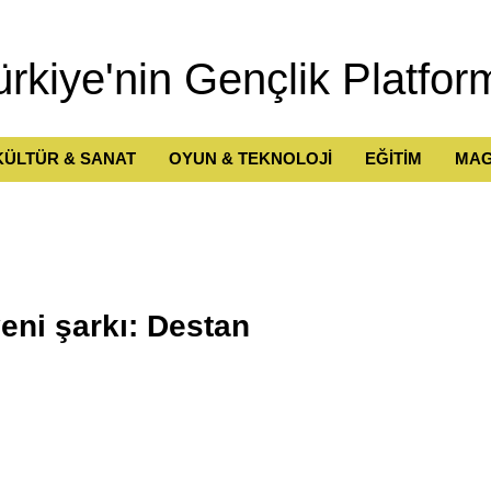
ürkiye'nin Gençlik Platfor
KÜLTÜR & SANAT
OYUN & TEKNOLOJİ
EĞİTİM
MAG
eni şarkı: Destan