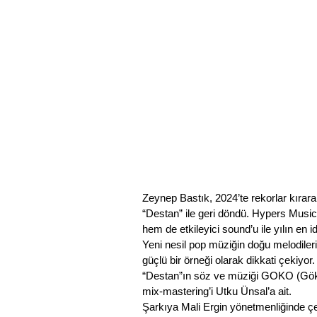
Zeynep Bastık, 2024’te rekorlar kırarak
“Destan” ile geri döndü. Hypers Music e
hem de etkileyici sound’u ile yılın en i
Yeni nesil pop müziğin doğu melodiler
güçlü bir örneği olarak dikkati çekiyo
“Destan”ın söz ve müziği GOKO (Gökb
mix-mastering’i Utku Ünsal’a ait.  
Şarkıya Mali Ergin yönetmenliğinde çek