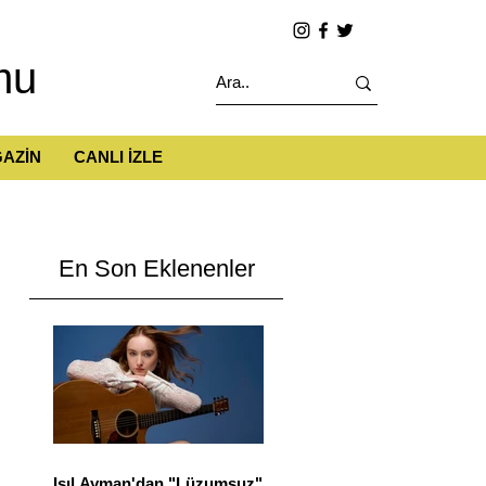
mu
AZİN
CANLI İZLE
En Son Eklenenler
Işıl Ayman'dan "Lüzumsuz"