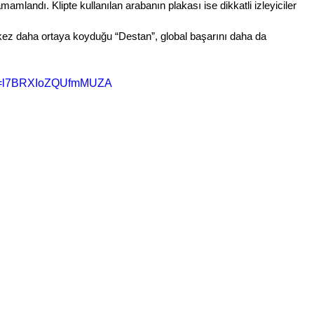
mamlandı. Klipte kullanılan arabanın plakası ise dikkatli izleyiciler 
r kez daha ortaya koyduğu “Destan”, global başarını daha da 
si=l7BRXIoZQUfmMUZA