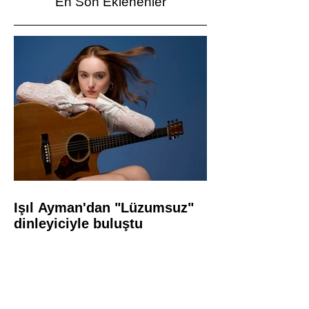
En Son Eklenenler
Işıl Ayman'dan "Lüzumsuz"
dinleyiciyle buluştu