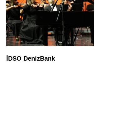
İDSO DenizBank
Konserleri’nde Bringuier
kardeşler aynı sahnede
buluştu