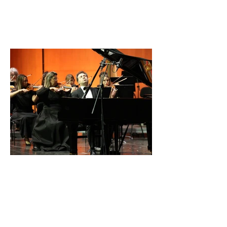
İDSO DenizBank
Konserleri’nde Bringuier
kardeşler aynı sahnede
buluştu