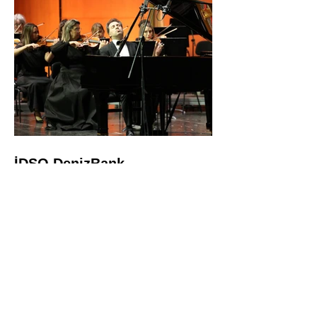
İDSO DenizBank
Konserleri’nde Bringuier
kardeşler aynı sahnede
buluştu