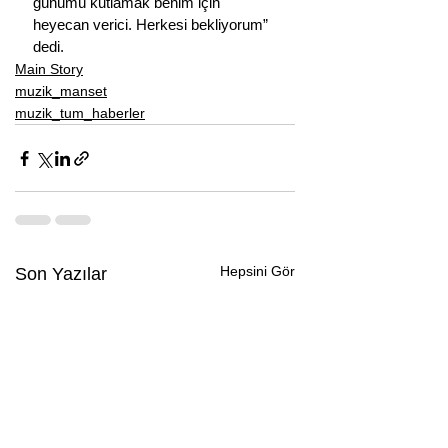
günümü kutlamak benim için 
heyecan verici. Herkesi bekliyorum” 
dedi.
Main Story
muzik_manset
muzik_tum_haberler
Hepsini Gör
Son Yazılar