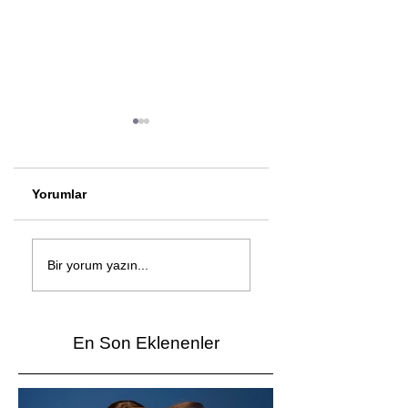
Yorumlar
Çağan Şengül'den
Genç mucitler Fua
yeni şarkı: Bir Ev
İzmir’de yarıştı
Bir yorum yazın...
Vardı
En Son Eklenenler