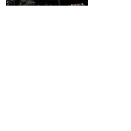
İDSO DenizBank
Konserleri’nde Bringuier
kardeşler aynı sahnede
buluştu