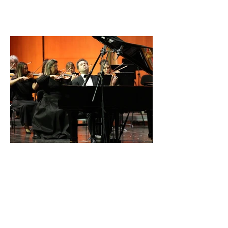
İDSO DenizBank
Konserleri’nde Bringuier
kardeşler aynı sahnede
buluştu