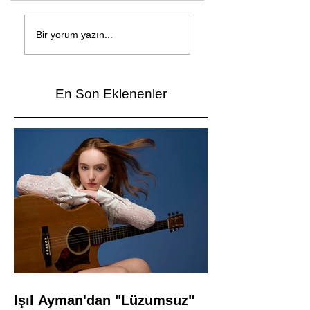
Çağan Şengül'den
Genç mucitler Fua
yeni şarkı: Bir Ev
İzmir’de yarıştı
Bir yorum yazın...
Vardı
En Son Eklenenler
Işıl Ayman'dan "Lüzumsuz"