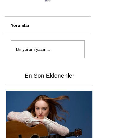
Yorumlar
Çağan Şengül'den
Genç mucitler Fua
yeni şarkı: Bir Ev
İzmir’de yarıştı
Bir yorum yazın...
Vardı
En Son Eklenenler