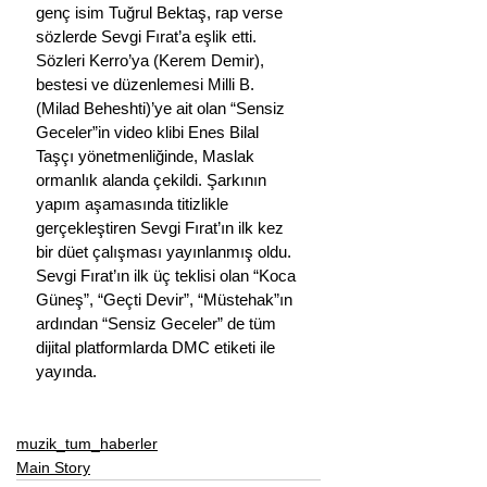
genç isim Tuğrul Bektaş, rap verse 
sözlerde Sevgi Fırat’a eşlik etti. 
Sözleri Kerro’ya (Kerem Demir), 
bestesi ve düzenlemesi Milli B. 
(Milad Beheshti)’ye ait olan “Sensiz 
Geceler”in video klibi Enes Bilal 
Taşçı yönetmenliğinde, Maslak 
ormanlık alanda çekildi. Şarkının 
yapım aşamasında titizlikle 
gerçekleştiren Sevgi Fırat’ın ilk kez 
bir düet çalışması yayınlanmış oldu.
Sevgi Fırat’ın ilk üç teklisi olan “Koca 
Güneş”, “Geçti Devir”, “Müstehak”ın 
ardından “Sensiz Geceler” de tüm 
dijital platformlarda DMC etiketi ile 
yayında.
muzik_tum_haberler
Main Story