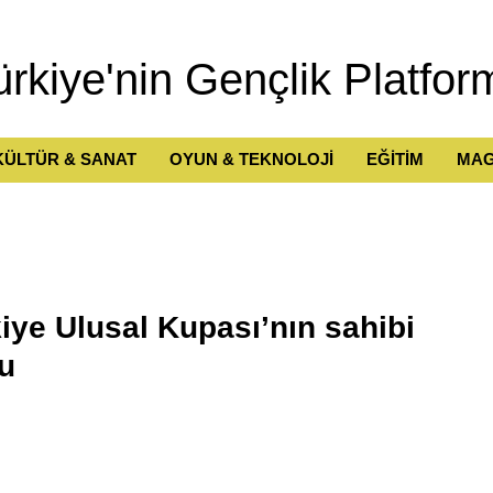
ürkiye'nin Gençlik Platfor
KÜLTÜR & SANAT
OYUN & TEKNOLOJİ
EĞİTİM
MAG
e Ulusal Kupası’nın sahibi
du