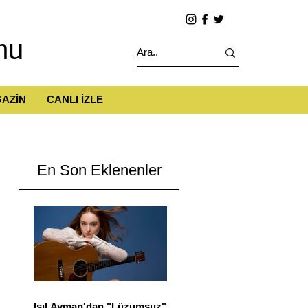
mu
AZİN
CANLI İZLE
En Son Eklenenler
Işıl Ayman'dan "Lüzumsuz"