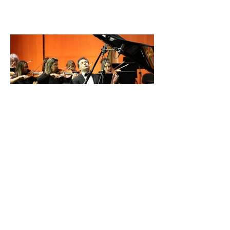
İDSO DenizBank
Konserleri’nde Bringuier
kardeşler aynı sahnede
buluştu