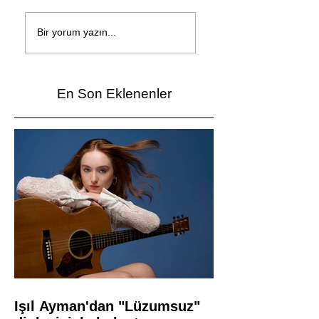
Çağan Şengül'den
Genç mucitler Fua
yeni şarkı: Bir Ev
İzmir’de yarıştı
Bir yorum yazın...
Vardı
En Son Eklenenler
Işıl Ayman'dan "Lüzumsuz"