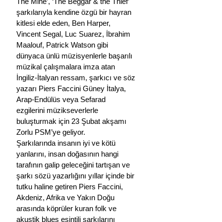
The Mine’, ‘The Beggar & the Thief’ 
şarkılarıyla kendine özgü bir hayran 
kitlesi elde eden, Ben Harper, 
Vincent Segal, Luc Suarez, İbrahim 
Maalouf, Patrick Watson gibi 
dünyaca ünlü müzisyenlerle başarılı 
müzikal çalışmalara imza atan 
İngiliz-İtalyan ressam, şarkıcı ve söz 
yazarı Piers Faccini Güney İtalya, 
Arap-Endülüs veya Sefarad 
ezgilerini müzikseverlerle 
buluşturmak için 23 Şubat akşamı 
Zorlu PSM’ye geliyor.
Şarkılarında insanın iyi ve kötü 
yanlarını, insan doğasının hangi 
tarafının galip geleceğini tartışan ve 
şarkı sözü yazarlığını yıllar içinde bir 
tutku haline getiren Piers Faccini, 
Akdeniz, Afrika ve Yakın Doğu 
arasında köprüler kuran folk ve 
akustik blues esintili şarkılarını 