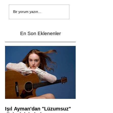
Çağan Şengül'den
Genç mucitler Fua
yeni şarkı: Bir Ev
İzmir’de yarıştı
Bir yorum yazın...
Vardı
En Son Eklenenler
Işıl Ayman'dan "Lüzumsuz"