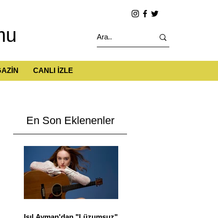
mu
AZİN
CANLI İZLE
En Son Eklenenler
Işıl Ayman'dan "Lüzumsuz"