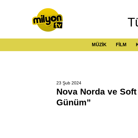
T
MÜZİK
FİLM
23 Şub 2024
Nova Norda ve Sof
Günüm”