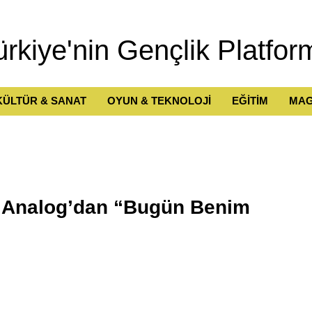
ürkiye'nin Gençlik Platfor
KÜLTÜR & SANAT
OYUN & TEKNOLOJİ
EĞİTİM
MAG
t Analog’dan “Bugün Benim