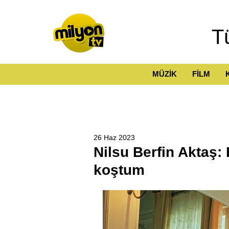
T
MÜZİK
FİLM
26 Haz 2023
Nilsu Berfin Aktaş:
koştum