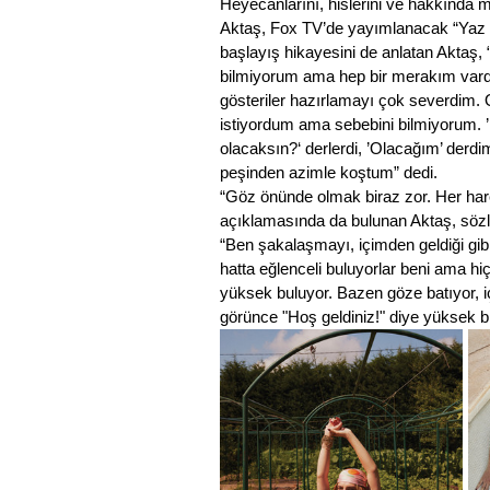
Heyecanlarını, hislerini ve hakkında 
Aktaş, Fox TV’de yayımlanacak “Yaz Şa
başlayış hikayesini de anlatan Aktaş, 
bilmiyorum ama hep bir merakım vardı.
gösteriler hazırlamayı çok severdim. 
istiyordum ama sebebini bilmiyorum.
olacaksın?‘ derlerdi, ’Olacağım’ derd
peşinden azimle koştum” dedi.
“Göz önünde olmak biraz zor. Her hare
açıklamasında da bulunan Aktaş, sözle
“Ben şakalaşmayı, içimden geldiği gi
hatta eğlenceli buluyorlar beni ama hi
yüksek buluyor. Bazen göze batıyor, iç
görünce "Hoş geldiniz!" diye yüksek bir