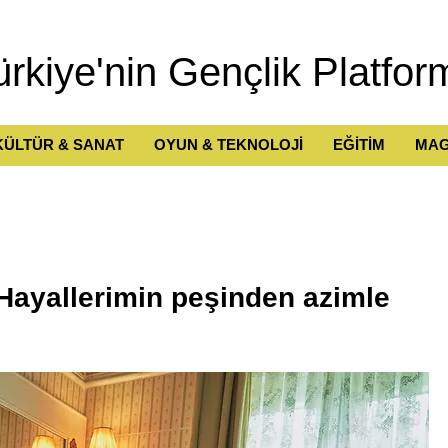
ürkiye'nin Gençlik Platfor
KÜLTÜR & SANAT
OYUN & TEKNOLOJİ
EĞİTİM
MAG
 Hayallerimin peşinden azimle