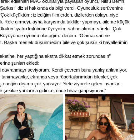
merak edilenleri MAG okurlarıyla paylaşan oyuncu Nilsu Berfin 
rkısı” dizisi hakkında da bilgi verdi. Oyunculuk serüvenine 
“Çok küçüktüm; izlediğim filmlerden, dizilerden dolayı, niye 
 Role girmeyi, ayna karşısında taklitler yapmayı, aileme küçük 
Okulun tiyatro kulübüne üyeydim, sahne alırdım sürekli. Çok 
 ’Büyüyünce oyuncu olacağım.’ derdim. ’Olamazsan ne 
im. Başka meslek düşünmedim bile ve çok şükür ki hayallerimin 
ketine, her yaptığına ekstra dikkat etmek zorundasın” 
rine şunları ekledi:
bi davranmayı seviyorum. Kendi çevrem bunu yanlış anlamıyor, 
ç tanımayanlar, ekranda veya röportajlarımdan bilenler, çok 
 enerjim dışıma çok yansıyor. Sete ziyarete gelen insanları 
 şekilde yanlarına gidince, önce biraz garipsiyorlar.”