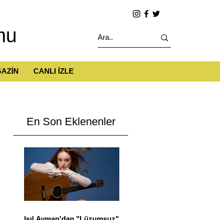
mu
AZİN
CANLI İZLE
En Son Eklenenler
Işıl Ayman'dan "Lüzumsuz"