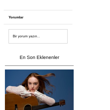
Yorumlar
Çağan Şengül'den
Genç mucitler Fua
yeni şarkı: Bir Ev
İzmir’de yarıştı
Bir yorum yazın...
Vardı
En Son Eklenenler