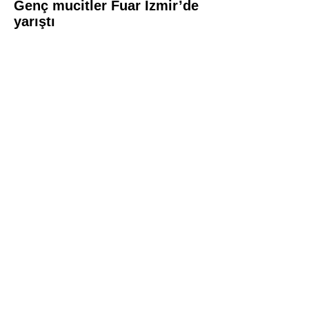
Genç mucitler Fuar İzmir’de
yarıştı
İDSO DenizBank
Konserleri’nde Bringuier