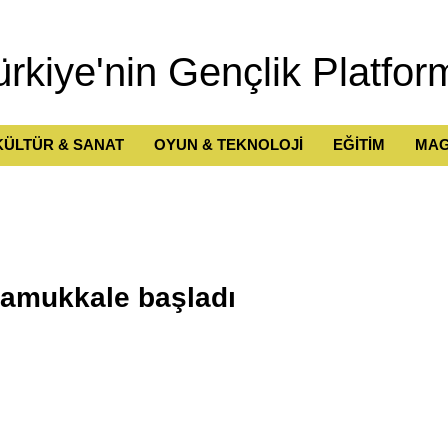
ürkiye'nin Gençlik Platfor
KÜLTÜR & SANAT
OYUN & TEKNOLOJİ
EĞİTİM
MAG
Pamukkale başladı