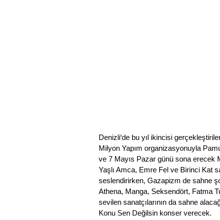
Denizli‘de bu yıl ikincisi gerçekleştir
Milyon Yapım organizasyonuyla Pamuk
ve 7 Mayıs Pazar günü sona erecek Mi
Yaşlı Amca, Emre Fel ve Birinci Kat s
seslendirirken, Gazapizm de sahne şo
Athena, Manga, Seksendört, Fatma Tur
sevilen sanatçılarının da sahne alac
Konu Sen Değilsin konser verecek.