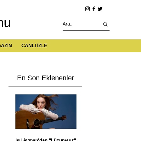
mu
AZİN
CANLI İZLE
En Son Eklenenler
Işıl Ayman'dan "Lüzumsuz"