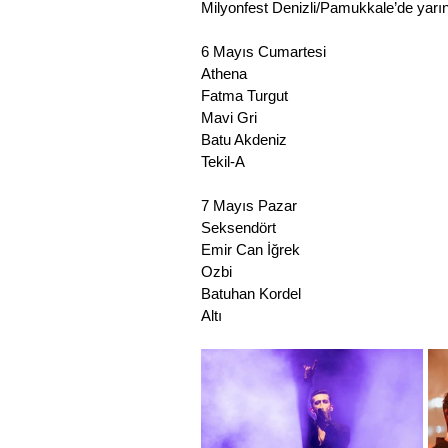
Milyonfest Denizli/Pamukkale’de yarı
6 Mayıs Cumartesi
Athena
Fatma Turgut
Mavi Gri
Batu Akdeniz
Tekil-A
7 Mayıs Pazar
Seksendört
Emir Can İğrek
Ozbi
Batuhan Kordel
Altı