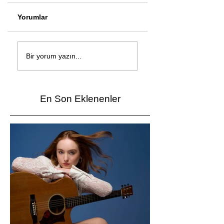
Yorumlar
Çağan Şengül'den
Genç mucitler Fua
yeni şarkı: Bir Ev
İzmir’de yarıştı
Bir yorum yazın...
Vardı
En Son Eklenenler