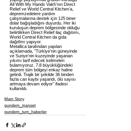
All With My Hands Vakfı'nın Direct 
Relief ve World Central Kitchen'a, 
depremzedelere yardım 
çalışmalarına destek için 125 biner 
dolar bağışladığını duyurdu. Her iki 
kuruluşun deprem bölgesinde olduğu 
belirtilirken Direct Relief ilaç dağıtımı, 
World Central Kitchen da gıda 
dağıtImı yapıyor.
Metallica tarafından yapılan 
açıklamada, "Türkiye’nin güneyinde 
ve Suriye'nin kuzeyinde yaşanan 
yıkımı tarif edecek kelimeleri 
bulamıyoruz. 7.8 büyüklüğündeki 
deprem tüm bölgeyi enkaz haline 
getirdi. Trajik bir şekilde 36 binden 
fazla can kaybı yaşandı, ölü sayısı 
artmaya devam ediyor" ifadesi 
kullanıldı.
Main Story
gundem_manset
gundem_tum_haberler