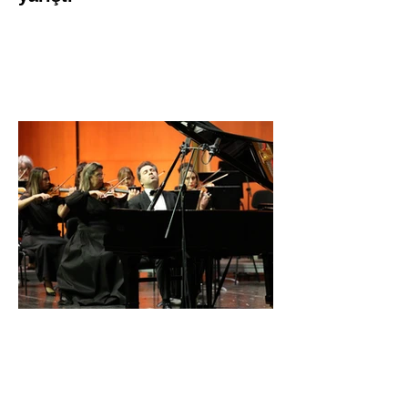
İDSO DenizBank
Konserleri’nde Bringuier
kardeşler aynı sahnede