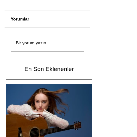
Yorumlar
Çağan Şengül'den
Genç mucitler Fua
yeni şarkı: Bir Ev
İzmir’de yarıştı
Bir yorum yazın...
Vardı
En Son Eklenenler