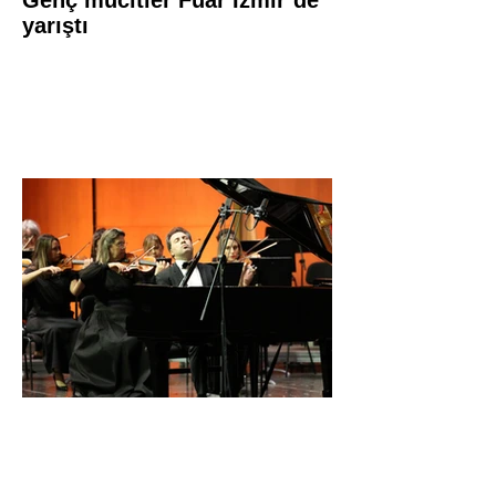
Genç mucitler Fuar İzmir’de
yarıştı
İDSO DenizBank
Konserleri’nde Bringuier