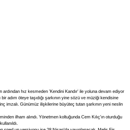
I”nin ardından hız kesmeden 'Kendini Kandır' ile yoluna devam ediyor
rı bir adım öteye taşıdığı şarkının yine sözü ve müziği kendisine 
nç imzalı. Günümüz ilişkilerine büyüteç tutan şarkının yeni neslin 
i filminden ilham alındı. Yönetmen koltuğunda Cem Kılıç’ın oturduğu 
ullanıldı.
en sped up versiyonu ise 28 Nisan’da yayınlanacak. Melis Fis 