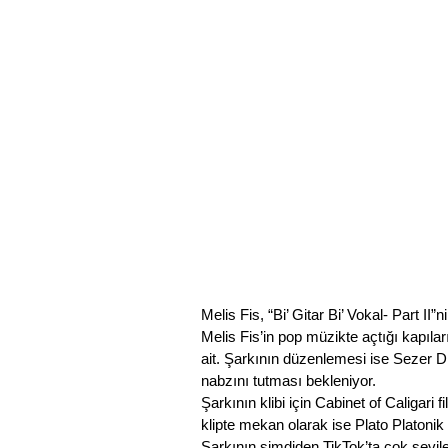
Melis Fis, “Bi’ Gitar Bi’ Vokal- Part I
Melis Fis’in pop müzikte açtığı kapıla
ait. Şarkının düzenlemesi ise Sezer Di
nabzını tutması bekleniyor.
Şarkının klibi için Cabinet of Caligar
klipte mekan olarak ise Plato Platonik k
Şarkının şimdiden TikTok’ta çok sevil