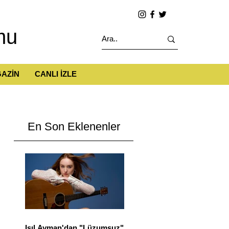
mu
AZİN
CANLI İZLE
En Son Eklenenler
Işıl Ayman'dan "Lüzumsuz"