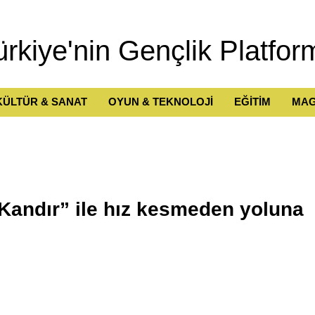
ürkiye'nin Gençlik Platfor
KÜLTÜR & SANAT
OYUN & TEKNOLOJİ
EĞİTİM
MAG
 Kandır” ile hız kesmeden yoluna