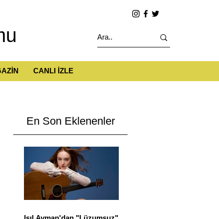
mu
AZİN
CANLI İZLE
En Son Eklenenler
Işıl Ayman'dan "Lüzumsuz"