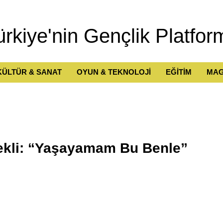
ürkiye'nin Gençlik Platfor
KÜLTÜR & SANAT
OYUN & TEKNOLOJİ
EĞİTİM
MAG
tekli: “Yaşayamam Bu Benle”