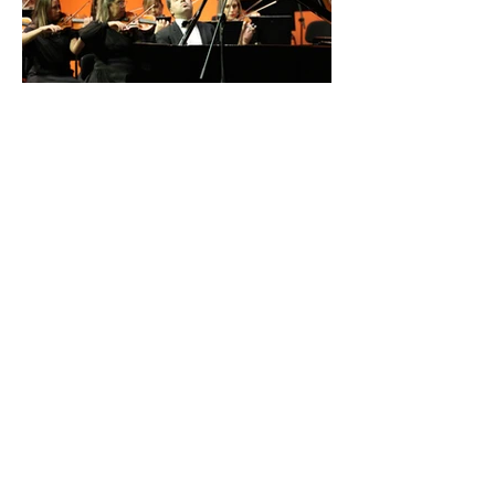
İDSO DenizBank
Konserleri’nde Bringuier
kardeşler aynı sahnede
buluştu