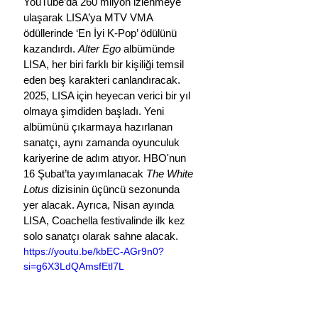
YouTube’da 260 milyon izlenmeye 
ulaşarak LISA’ya MTV VMA 
ödüllerinde ‘En İyi K-Pop’ ödülünü 
kazandırdı. 
Alter Ego
 albümünde 
LISA, her biri farklı bir kişiliği temsil 
eden beş karakteri canlandıracak. 
2025, LISA için heyecan verici bir yıl 
olmaya şimdiden başladı. Yeni 
albümünü çıkarmaya hazırlanan 
sanatçı, aynı zamanda oyunculuk 
kariyerine de adım atıyor. HBO'nun 
16 Şubat’ta yayımlanacak 
The White 
Lotus 
dizisinin üçüncü sezonunda 
yer alacak. Ayrıca, Nisan ayında 
LISA, Coachella festivalinde ilk kez 
solo sanatçı olarak sahne alacak.
https://youtu.be/kbEC-AGr9n0?
si=g6X3LdQAmsfEtl7L