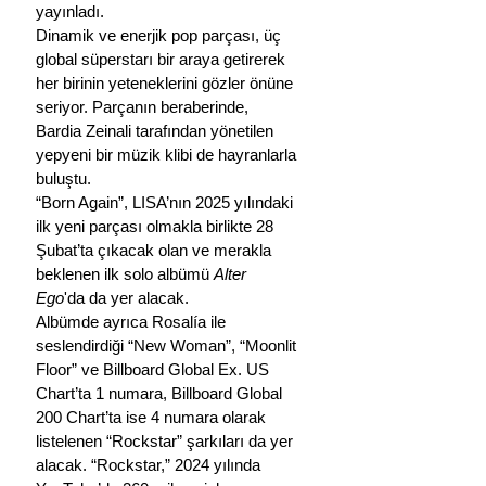
yayınladı.
Dinamik ve enerjik pop parçası, üç 
global süperstarı bir araya getirerek 
her birinin yeteneklerini gözler önüne 
seriyor. Parçanın beraberinde, 
Bardia Zeinali tarafından yönetilen 
yepyeni bir müzik klibi de hayranlarla 
buluştu.
“Born Again”, LISA’nın 2025 yılındaki 
ilk yeni parçası olmakla birlikte 28 
Şubat’ta çıkacak olan ve merakla 
beklenen ilk solo albümü 
Alter 
Ego
'da da yer alacak. 
Albümde ayrıca Rosalía ile 
seslendirdiği “New Woman”, “Moonlit 
Floor” ve Billboard Global Ex. US 
Chart’ta 1 numara, Billboard Global 
200 Chart’ta ise 4 numara olarak 
listelenen “Rockstar” şarkıları da yer 
alacak. “Rockstar,” 2024 yılında 