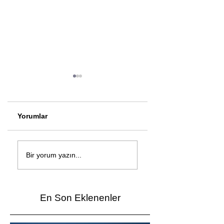
Yorumlar
Çağan Şengül'den
Genç mucitler Fua
yeni şarkı: Bir Ev
İzmir’de yarıştı
Bir yorum yazın...
Vardı
En Son Eklenenler