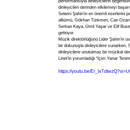
performansıyla dinleyicilerin beğenisin
dinleyicileri derinden etkilemeyi başarı
Selami Şahin'in en önemli eserlerini p
albümü, Gökhan Türkmen, Can Ozan, K
Serkan Kaya, Ümit Yaşar ve Elif Buse D
getiriyor.
Müzik direktörlüğünü Lider Şahin'in üs
bir dokunuşla dinleyicilere sunarken, 
dinleyicilere unutulmaz bir müzikal de
Linet'in yorumladığı “İçim Yanar Tenim 
https://youtu.be/Er_IxTdtwzQ?s