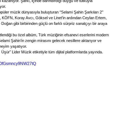
i kazanıyor. Şarkı, içinde barındırdığı duygu ve tutkuyla 
yor. 
opüler müzik dünyasıyla buluşturan ‘’Selami Şahin Şarkıları 2’’ 
ÖFN, Koray Avcı, Göksel ve Linet’in ardından Ceylan Ertem, 
oğan gibi birbirinden güçlü on farklı sürpriz sanatçıyı bir araya 
tlendiği bu özel albüm, Türk müziğinin efsanevi eserlerini modern 
Selami Şahin’in zengin mirasını gelecek nesillere aktarıyor ve 
neyim yaşatıyor. 
Üşür" Lider Müzik etiketiyle tüm dijital platformlarda yayında.
i=U0fGsmncy9NW27tQ