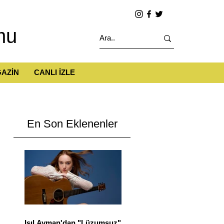
mu
AZİN
CANLI İZLE
En Son Eklenenler
Işıl Ayman'dan "Lüzumsuz"