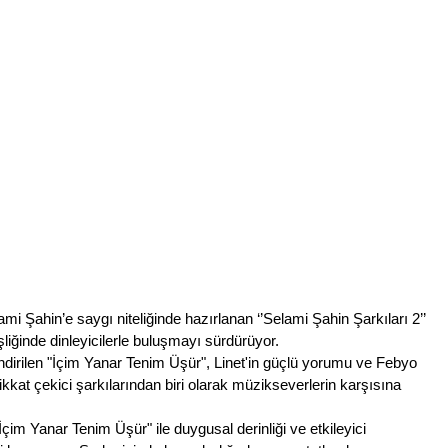
i Şahin’e saygı niteliğinde hazırlanan ‘’Selami Şahin Şarkıları 2’’ 
eşliğinde dinleyicilerle buluşmayı sürdürüyor.
ndirilen "İçim Yanar Tenim Üşür", Linet'in güçlü yorumu ve Febyo 
kat çekici şarkılarından biri olarak müzikseverlerin karşısına 
çim Yanar Tenim Üşür" ile duygusal derinliği ve etkileyici 