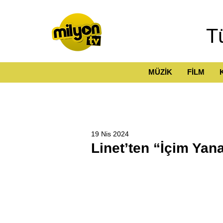
T
MÜZİK
FİLM
19 Nis 2024
Linet’ten “İçim Ya