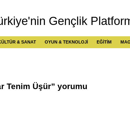
ürkiye'nin Gençlik Platfor
KÜLTÜR & SANAT
OYUN & TEKNOLOJİ
EĞİTİM
MAG
nar Tenim Üşür” yorumu