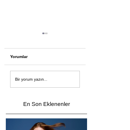
Yorumlar
Çağan Şengül'den
Genç mucitler Fua
yeni şarkı: Bir Ev
İzmir’de yarıştı
Bir yorum yazın...
Vardı
En Son Eklenenler