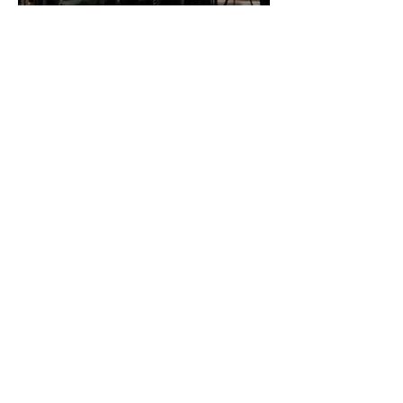
İDSO DenizBank
Konserleri’nde Bringuier
kardeşler aynı sahnede
buluştu