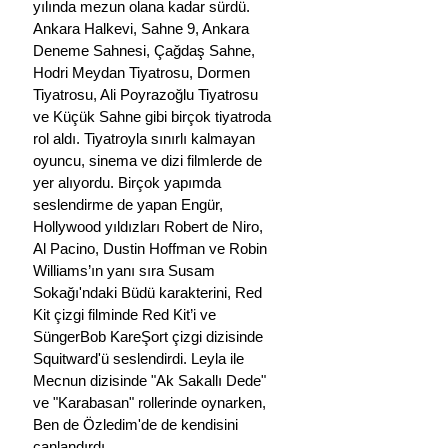
yılında mezun olana kadar sürdü. 
Ankara Halkevi, Sahne 9, Ankara 
Deneme Sahnesi, Çağdaş Sahne, 
Hodri Meydan Tiyatrosu, Dormen 
Tiyatrosu, Ali Poyrazoğlu Tiyatrosu 
ve Küçük Sahne gibi birçok tiyatroda 
rol aldı. Tiyatroyla sınırlı kalmayan 
oyuncu, sinema ve dizi filmlerde de 
yer alıyordu. Birçok yapımda 
seslendirme de yapan Engür, 
Hollywood yıldızları Robert de Niro, 
Al Pacino, Dustin Hoffman ve Robin 
Williams’ın yanı sıra Susam 
Sokağı'ndaki Büdü karakterini, Red 
Kit çizgi filminde Red Kit’i ve 
SüngerBob KareŞort çizgi dizisinde 
Squitward'ü seslendirdi. Leyla ile 
Mecnun dizisinde "Ak Sakallı Dede" 
ve "Karabasan" rollerinde oynarken, 
Ben de Özledim'de de kendisini 
canlandırdı.