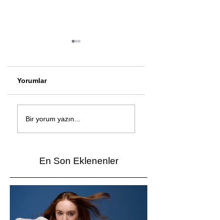
Yorumlar
Çağan Şengül'den
Genç mucitler Fua
yeni şarkı: Bir Ev
İzmir’de yarıştı
Bir yorum yazın...
Vardı
En Son Eklenenler