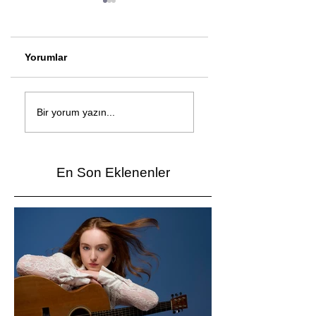
Yorumlar
Çağan Şengül'den
Genç mucitler Fua
yeni şarkı: Bir Ev
İzmir’de yarıştı
Bir yorum yazın...
Vardı
En Son Eklenenler