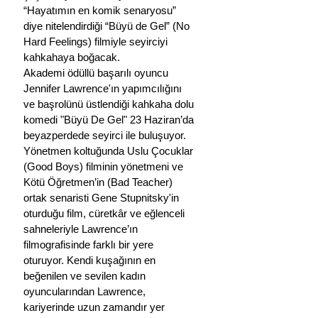
“Hayatımın en komik senaryosu” 
diye nitelendirdiği “Büyü de Gel” (No 
Hard Feelings) filmiyle seyirciyi 
kahkahaya boğacak.
Akademi ödüllü başarılı oyuncu 
Jennifer Lawrence'ın yapımcılığını 
ve başrolünü üstlendiği kahkaha dolu 
komedi "Büyü De Gel" 23 Haziran’da 
beyazperdede seyirci ile buluşuyor. 
Yönetmen koltuğunda Uslu Çocuklar 
(Good Boys) filminin yönetmeni ve 
Kötü Öğretmen’in (Bad Teacher) 
ortak senaristi Gene Stupnitsky'in 
oturduğu film, cüretkâr ve eğlenceli 
sahneleriyle Lawrence’ın 
filmografisinde farklı bir yere 
oturuyor. Kendi kuşağının en 
beğenilen ve sevilen kadın 
oyuncularından Lawrence, 
kariyerinde uzun zamandır yer 