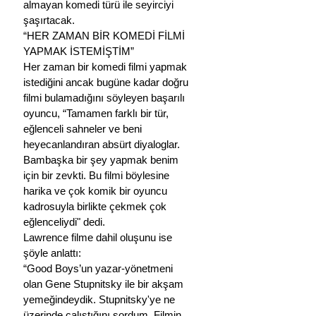
almayan komedi türü ile seyirciyi 
şaşırtacak.
“HER ZAMAN BİR KOMEDİ FİLMİ 
YAPMAK İSTEMİŞTİM”
Her zaman bir komedi filmi yapmak 
istediğini ancak bugüne kadar doğru 
filmi bulamadığını söyleyen başarılı 
oyuncu, “Tamamen farklı bir tür, 
eğlenceli sahneler ve beni 
heyecanlandıran absürt diyaloglar. 
Bambaşka bir şey yapmak benim 
için bir zevkti. Bu filmi böylesine 
harika ve çok komik bir oyuncu 
kadrosuyla birlikte çekmek çok 
eğlenceliydi" dedi. 
Lawrence filme dahil oluşunu ise 
şöyle anlattı:
“Good Boys’un yazar-yönetmeni 
olan Gene Stupnitsky ile bir akşam 
yemeğindeydik. Stupnitsky'ye ne 
üzerinde çalıştığını sordum. Filmin 