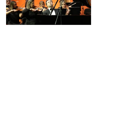
İDSO DenizBank
Konserleri’nde Bringuier
kardeşler aynı sahnede
buluştu