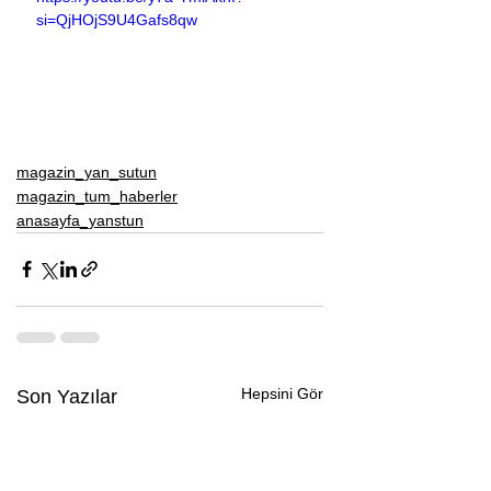
si=QjHOjS9U4Gafs8qw
magazin_yan_sutun
magazin_tum_haberler
anasayfa_yanstun
Hepsini Gör
Son Yazılar