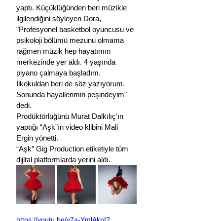
yaptı. Küçüklüğünden beri müzikle 
ilgilendiğini söyleyen Dora, 
"Profesyonel basketbol oyuncusu ve 
psikoloji bölümü mezunu olmama 
rağmen müzik hep hayatımın 
merkezinde yer aldı. 4 yaşında 
piyano çalmaya başladım. 
İlkokuldan beri de söz yazıyorum. 
Sonunda hayallerimin peşindeyim" 
dedi. 
Prodüktörlüğünü Murat Dalkılıç’ın 
yaptığı “Aşk”ın video klibini Mali 
Ergin yönetti.
“Aşk” Gig Production etiketiyle tüm 
dijital platformlarda yerini aldı.
https://youtu.be/y7a-YmlAknI?