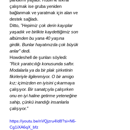
çalışmak ise gruba yeniden 
bağlanmak ve yaratmak için alan ve 
destek sağladı.
Ditto, 
"Hepimiz çok derin kayıplar 
yaşadık ve birlikte kaydettiğimiz son 
albümden bu yana 40 yaşına 
girdik. Bunlar hayatınızda çok büyük 
anlar” dedi.
Howdeshell de şunları söyledi:
"Rick yaratıcılığı konusunda saftır. 
Modalarla ya da bir plak şirketinin 
fikirleriyle ilgilenmiyor. O bir amigo 
kız; içimizden en iyisini çıkarmaya 
çalışıyor. Bir sanatçıyla çalışırken 
onu en iyi haline getirme yeteneğine 
sahip, çünkü inandığı insanlarla 
çalışıyor.”
https://youtu.be/nVQjzru4Id8?si=N6-
Cg1iXA6qX_bfz