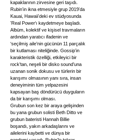
kapaklarının zirvesine geri taşıdı.
Rubin'in ikna etmesiyle grup 2019'da 
Kauai, Hawaii'deki ev stüdyosunda 
'Real Power‘ı kaydetmeye başladı. 
Albüm, kolektif ve kişisel travmaların 
ardından yaratıcı ifadenin ve 
‘seçilmiş aile’nin gücünün 11 parçalık 
bir kutlaması niteliğinde. Gossip'in 
karakteristik özelliği, etkileyici bir 
rock’tan, neşeli bir disko sound’una 
uzanan sonik dokusu ve türlerin bir 
karışımı olmasının yanı sıra, insan 
deneyiminin tüm yelpazesini 
kapsayan baş döndürücü duyguların 
da bir karışımı olması.
Grubun son kez bir araya gelişinden 
bu yana grubun solisti Beth Ditto ve 
grubun bateristi Hannah Billie 
boşandı, yakın arkadaşlarını ve 
ailelerini kaybetti ve dünya bir 
pandemi yaşadı. Rubin'le tekrar 