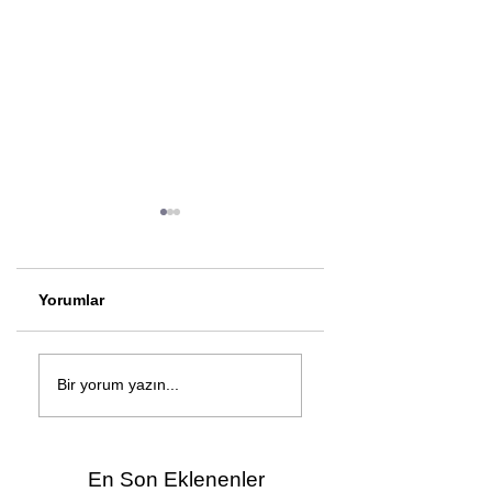
Yorumlar
Çağan Şengül'den
Genç mucitler Fua
yeni şarkı: Bir Ev
İzmir’de yarıştı
Bir yorum yazın...
Vardı
En Son Eklenenler