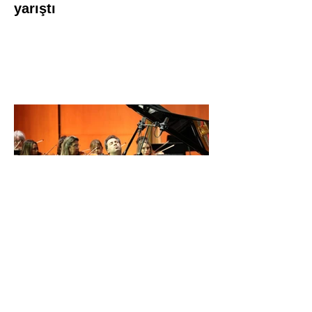
yarıştı
İDSO DenizBank
Konserleri’nde Bringuier
kardeşler aynı sahnede