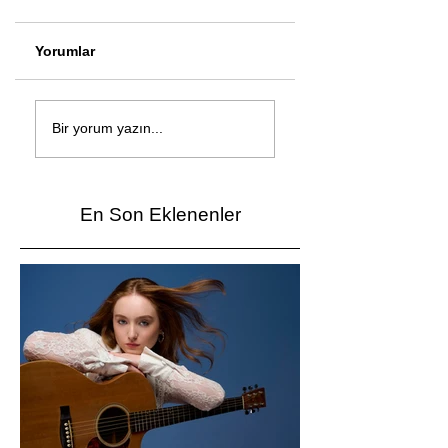
Yorumlar
Çağan Şengül'den
Genç mucitler Fua
yeni şarkı: Bir Ev
İzmir’de yarıştı
Bir yorum yazın...
Vardı
En Son Eklenenler