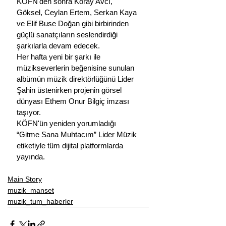
KÖFN'den sonra Koray Avcı, 
Göksel, Ceylan Ertem, Serkan Kaya 
ve Elif Buse Doğan gibi birbirinden 
güçlü sanatçıların seslendirdiği 
şarkılarla devam edecek. 
Her hafta yeni bir şarkı ile 
müzikseverlerin beğenisine sunulan 
albümün müzik direktörlüğünü Lider 
Şahin üstenirken projenin görsel 
dünyası Ethem Onur Bilgiç imzası 
taşıyor.
KÖFN'ün yeniden yorumladığı 
“Gitme Sana Muhtacım” Lider Müzik 
etiketiyle tüm dijital platformlarda 
yayında.
Main Story
muzik_manset
muzik_tum_haberler