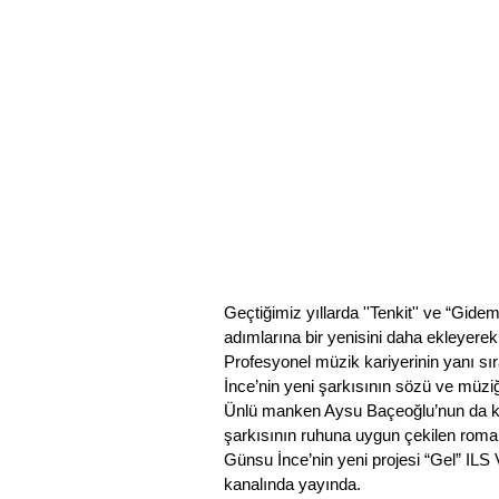
Geçtiğimiz yıllarda ''Tenkit'' ve “Gide
adımlarına bir yenisini daha ekleyerek 
Profesyonel müzik kariyerinin yanı sı
İnce’nin yeni şarkısının sözü ve müziğ
Ünlü manken Aysu Baçeoğlu’nun da kız 
şarkısının ruhuna uygun çekilen romanti
Günsu İnce’nin yeni projesi “Gel” ILS 
kanalında yayında.