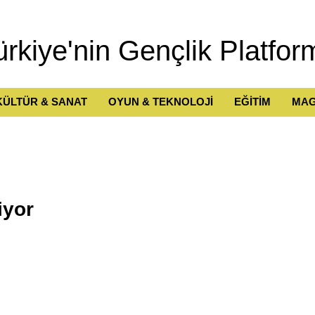
ürkiye'nin Gençlik Platfor
KÜLTÜR & SANAT
OYUN & TEKNOLOJİ
EĞİTİM
MAG
iyor