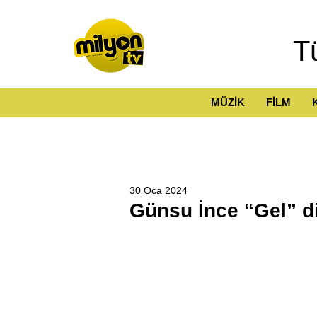
T
MÜZİK
FİLM
30 Oca 2024
Günsu İnce “Gel” d