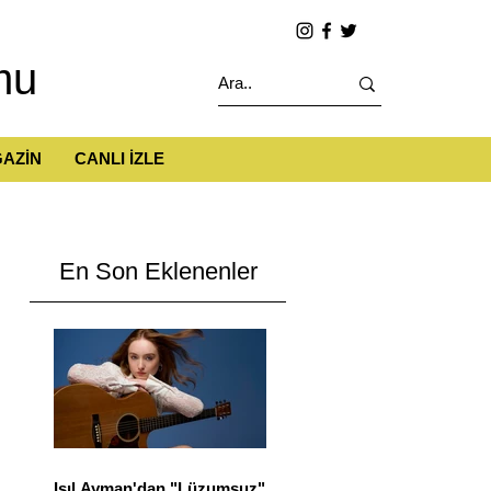
mu
AZİN
CANLI İZLE
En Son Eklenenler
Işıl Ayman'dan "Lüzumsuz"