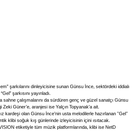
mem” şarkılarını dinleyicisine sunan Günsu İnce, sektördeki iddialı 
“Gel” şarkısını yayınladı.
ra sahne çalışmalarını da sürdüren genç ve güzel sanatçı Günsu 
i Zeki Güner’e, aranjesi ise Yalçın Topyanak’a ait.
kardeşi olan Günsu İnce’nin usta melodilerle hazırlanan ''Gel'' 
k klibi soğuk kış günlerinde izleyicisinin içini ısıtacak.
VISION etiketiyle tüm müzik platformlarında, klibi ise NetD 