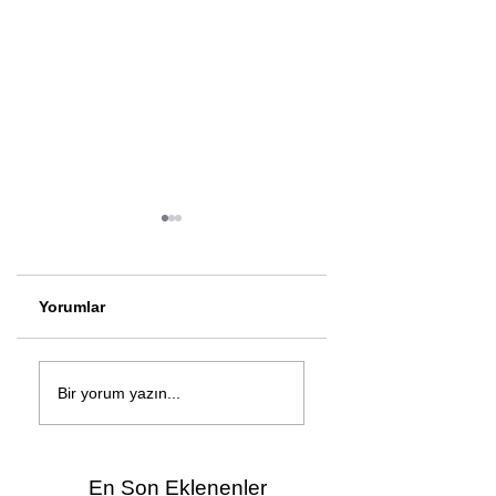
Yorumlar
Çağan Şengül'den
Genç mucitler Fua
yeni şarkı: Bir Ev
İzmir’de yarıştı
Bir yorum yazın...
Vardı
En Son Eklenenler