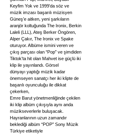
Keyfim Yok ve 1999’da söz ve
müzik imzası başarılı müzisyen 
Güneş’e aitken, yeni şarkıların 
aranjör koltuğunda The Ironix, Berkin
Laleli (LLL), Ateş Berker Öngören, 
Alper Çakır, The Ironix ve Spake 
oturuyor. Albüme ismini veren ve
çıkış parçası olan “Pop” ve şimdiden 
Tiktok’ta hit olan Mahvet ise güçlü iki 
klip ile yayınlandı. Görsel
dünyayı yaptığı müzik kadar 
önemseyen sanatçı her iki klipte de 
başarılı oyunculuğu ile dikkat 
çekerken,
Emre Barut yönetmenliğinde çekilen 
iki klip albüm çıkışıyla aynı anda 
müzikseverlerle buluşacak.
Hayranlarının uzun zamandır 
beklediği albüm “POP” Sony Müzik 
Türkiye etiketiyle