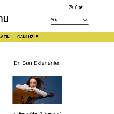
mu
AZİN
CANLI İZLE
En Son Eklenenler
Işıl Ayman'dan "Lüzumsuz"