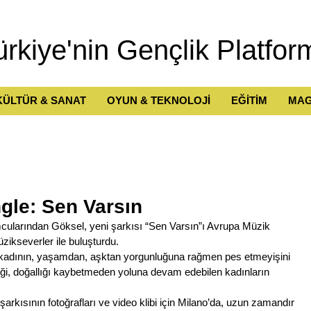
ürkiye'nin Gençlik Platfor
KÜLTÜR & SANAT
OYUN & TEKNOLOJİ
EĞİTİM
MAG
gle: Sen Varsın
cularından Göksel, yeni şarkısı “Sen Varsın”ı Avrupa Müzik 
zikseverler ile buluşturdu. 
 kadının, yaşamdan, aşktan yorgunluğuna rağmen pes etmeyişini 
liği, doğallığı kaybetmeden yoluna devam edebilen kadınların 
şarkısının fotoğrafları ve video klibi için Milano’da, uzun zamandır 