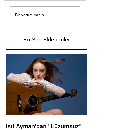
Çağan Şengül'den
Genç mucitler Fua
yeni şarkı: Bir Ev
İzmir’de yarıştı
Bir yorum yazın...
Vardı
En Son Eklenenler
Işıl Ayman'dan "Lüzumsuz"