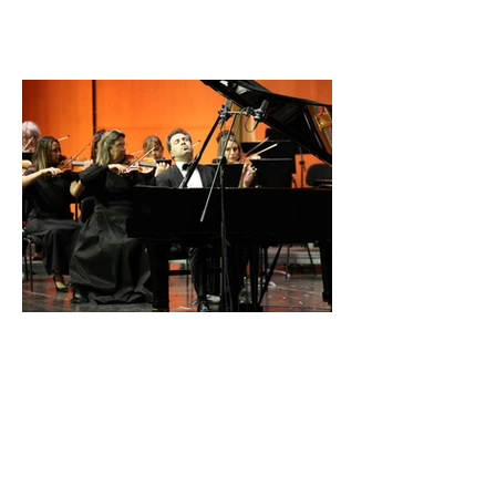
İDSO DenizBank
Konserleri’nde Bringuier
kardeşler aynı sahnede
buluştu