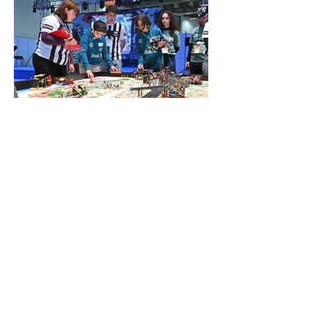
Genç mucitler Fuar İzmir’de
yarıştı