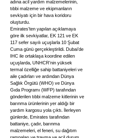
adına acil yardım malzemelerinin, 
tıbbi malzeme ve ekipmanların 
sevkiyatı için bir hava koridoru 
oluşturdu.
Emirates’ten yapılan açıklamaya 
göre ilk sevkiyatlar, EK 121 ve EK 
117 sefer sayılı uçuşlarla 10 Şubat 
Cuma günü gerçekleştirildi. Dubai’de 
IHC ile ortaklaşa koordine edilen 
uçuşlarda, UNHCR’nin yüksek 
termal özelliğe sahip battaniyeleri ve 
aile çadırları ve ardından Dünya 
Sağlık Örgütü (WHO) ve Dünya 
Gıda Programı (WFP) tarafından 
gönderilen tıbbi malzeme kitlerinin ve 
barınma ürünlerinin yer aldığı bir 
yardım kargosu yola çıktı. İlerleyen 
günlerde, Emirates tarafından 
battaniye, çadır, barınma 
malzemeleri, el feneri, su dağıtım 
rampaları ve travma ve acil durum 