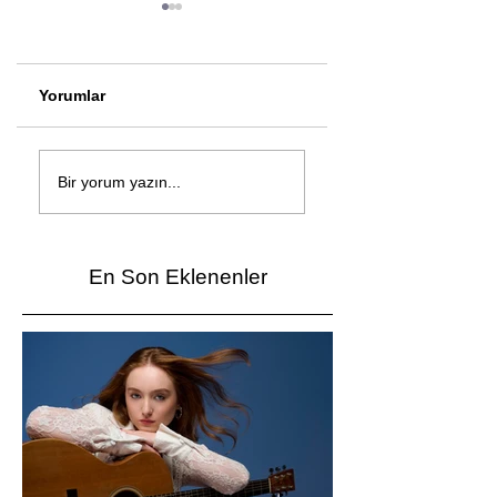
Yorumlar
Çağan Şengül'den
Genç mucitler Fua
yeni şarkı: Bir Ev
İzmir’de yarıştı
Bir yorum yazın...
Vardı
En Son Eklenenler