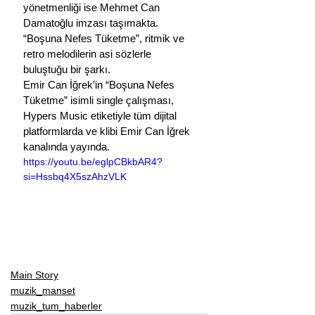
yönetmenliği ise Mehmet Can 
Damatoğlu imzası taşımakta. 
“Boşuna Nefes Tüketme”, ritmik ve 
retro melodilerin asi sözlerle 
buluştuğu bir şarkı. 
Emir Can İğrek’in “Boşuna Nefes 
Tüketme” isimli single çalışması, 
Hypers Music etiketiyle tüm dijital 
platformlarda ve klibi Emir Can İğrek 
kanalında yayında.
https://youtu.be/eglpCBkbAR4?
si=Hssbq4X5szAhzVLK
Main Story
muzik_manset
muzik_tum_haberler