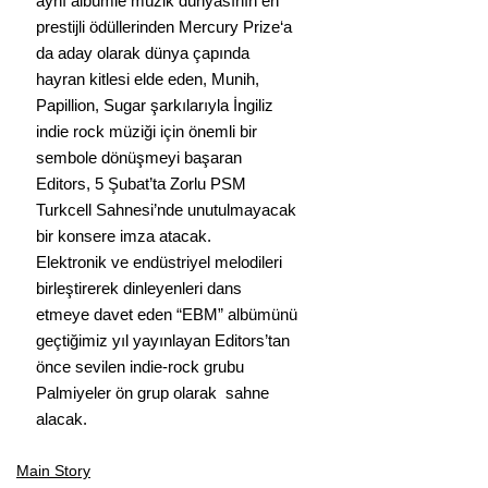
aynı albümle müzik dünyasının en 
prestijli ödüllerinden Mercury Prize‘a 
da aday olarak dünya çapında 
hayran kitlesi elde eden, Munih, 
Papillion, Sugar şarkılarıyla İngiliz 
indie rock müziği için önemli bir 
sembole dönüşmeyi başaran 
Editors, 5 Şubat’ta Zorlu PSM 
Turkcell Sahnesi’nde unutulmayacak 
bir konsere imza atacak.
Elektronik ve endüstriyel melodileri 
birleştirerek dinleyenleri dans 
etmeye davet eden “EBM” albümünü 
geçtiğimiz yıl yayınlayan Editors’tan 
önce sevilen indie-rock grubu 
Palmiyeler ön grup olarak  sahne 
alacak.
Main Story