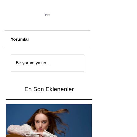
Yorumlar
Çağan Şengül'den
Genç mucitler Fua
yeni şarkı: Bir Ev
İzmir’de yarıştı
Bir yorum yazın...
Vardı
En Son Eklenenler